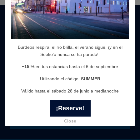
¡Suscríbete a nuestro boletín informativo!
Reciba nuestras ofertas en vista previa
Obtén la mejor tarifa disponible
Burdeos respira, el río brilla, el verano sigue, ¡y en el
Manténgase informado de los acontecimientos en
Seeko'o nunca se ha parado!
Burdeos
−15 %
en tus estancias hasta el 6 de septiembre
Utilizando el código:
SUMMER
Válido hasta el sábado 28 de junio a medianoche
¡Reserve!
Close
Go