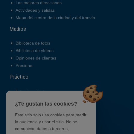
Las mejores direcciones
Actividades y salidas
Mapa del centro de la ciudad y del tranvía
Medios
Biblioteca de fotos
Biblioteca de vídeos
Opiniones de clientes
Presione
Práctico
Estacionamiento
Contacto
¿Te gustan las cookies?
Mapa de acceso
GTC
Este sitio solo usa cookies para medir
Reclutamiento
la audiencia y usar el sitio. No se
comunican datos a terceros,