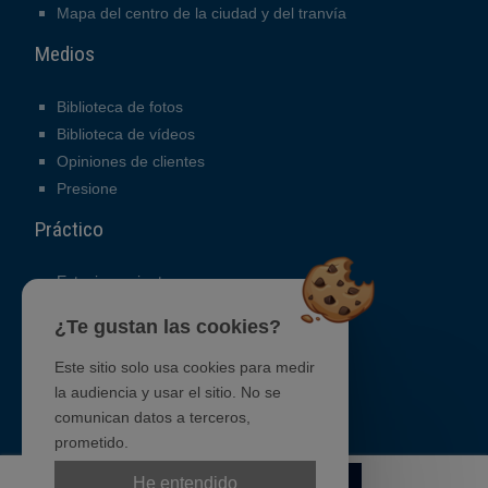
Mapa del centro de la ciudad y del tranvía
Medios
Biblioteca de fotos
Biblioteca de vídeos
Opiniones de clientes
Presione
Práctico
Estacionamiento
Contacto
¿Te gustan las cookies?
Mapa de acceso
GTC
Este sitio solo usa cookies para medir
Reclutamiento
la audiencia y usar el sitio. No se
comunican datos a terceros,
prometido.
Reserva
He entendido